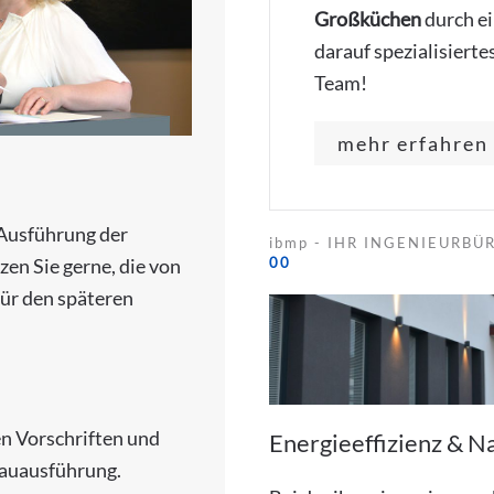
Großküchen
durch ei
darauf spezialisierte
Team!
mehr erfahren .
 Ausführung der
ibmp - IHR INGENIEURBÜ
00
en Sie gerne, die von
für den späteren
en Vorschriften und
Energieeffizienz & N
Bauausführung.