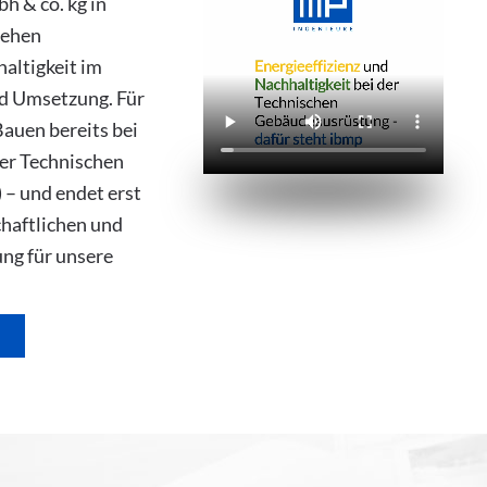
h & co. kg in
tehen
altigkeit im
d Umsetzung. Für
Bauen bereits bei
der Technischen
– und endet erst
chaftlichen und
ung für unsere
.