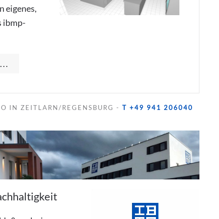
n eigenes,
s ibmp-
..
RO IN ZEITLARN/REGENSBURG -
T +49 941 206040
achhaltigkeit