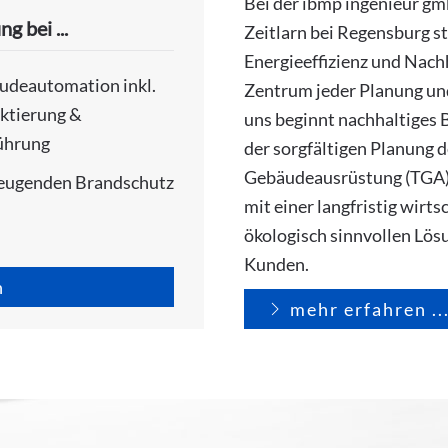
Bei der ibmp ingenieur gmb
 bei ...
Zeitlarn bei Regensburg s
Energieeffizienz und Nachh
udeautomation inkl.
Zentrum jeder Planung un
ktierung &
uns beginnt nachhaltiges 
ührung
der sorgfältigen Planung 
Gebäudeausrüstung (TGA) 
eugenden Brandschutz
mit einer langfristig wirts
ökologisch sinnvollen Lös
Kunden.
n
mehr erfahren ..