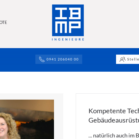
OTE
ibmp ingenieur gmbh & co. kg
Interessiert an der Vielzahl un
Erfolgreich abgeschlossen
Erfolgreich abgeschlosse
ibmp ingenieur gmbh &
0941 206040 00
Stell
Kompetente Tec
Gebäudeausrüstun
... natürlich auch im 