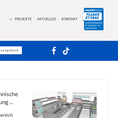
PROJEKTE
AKTUELLES
KONTAKT
serer Bauprojekte?
n
 co. kg
enangebote
hnische
g ...
Bereich