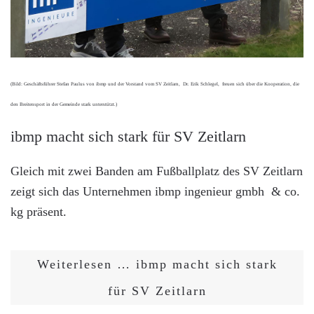
(Bild: Geschäftsführer Stefan Paulus von ibmp und der Vorstand vom SV Zeitlarn, Dr. Erik Schlegel, freuen sich über die Kooperation, die
den Breitensport in der Gemeinde stark unterstützt.)
ibmp macht sich stark für SV Zeitlarn
Gleich mit zwei Banden am Fußballplatz des SV Zeitlarn
zeigt sich das Unternehmen ibmp ingenieur gmbh & co.
kg präsent.
Weiterlesen … ibmp macht sich stark
für SV Zeitlarn