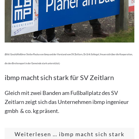
(Bild: Geschäftsführer Stefan Paulus von ibmp und der Vorstand vom SV Zeitlarn, Dr. Erik Schlegel, freuen sich über die Kooperation,
die den Breitensport in der Gemeinde stark unterstützt.)
ibmp macht sich stark für SV Zeitlarn
Gleich mit zwei Banden am Fußballplatz des SV
Zeitlarn zeigt sich das Unternehmen ibmp ingenieur
gmbh & co. kg präsent.
Weiterlesen … ibmp macht sich stark