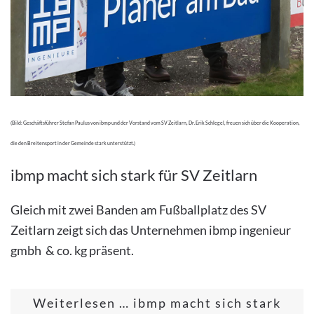
(Bild: Geschäftsführer Stefan Paulus von ibmp und der Vorstand vom SV Zeitlarn, Dr. Erik Schlegel, freuen sich über die Kooperation,
die den Breitensport in der Gemeinde stark unterstützt.)
ibmp macht sich stark für SV Zeitlarn
Gleich mit zwei Banden am Fußballplatz des SV
Zeitlarn zeigt sich das Unternehmen ibmp ingenieur
gmbh & co. kg präsent.
Weiterlesen … ibmp macht sich stark