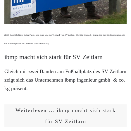
(Bild: Geschäftsführer Stefan Paulus von ibmp und der Vorstand vom SV Zeitlarn, Dr. Erik Schlegel, freuen sich über die Kooperation, die
den Breitensport in der Gemeinde stark unterstützt.)
ibmp macht sich stark für SV Zeitlarn
Gleich mit zwei Banden am Fußballplatz des SV Zeitlarn
zeigt sich das Unternehmen ibmp ingenieur gmbh & co.
kg präsent.
Weiterlesen … ibmp macht sich stark
für SV Zeitlarn