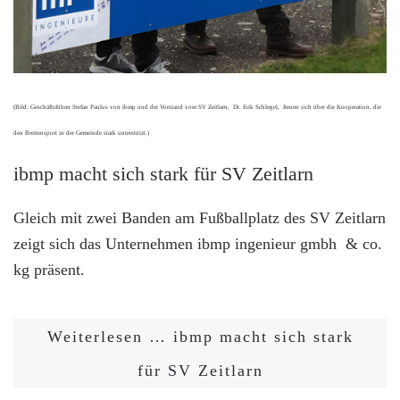
(Bild: Geschäftsführer Stefan Paulus von ibmp und der Vorstand vom SV Zeitlarn, Dr. Erik Schlegel, freuen sich über die Kooperation, die
den Breitensport in der Gemeinde stark unterstützt.)
ibmp macht sich stark für SV Zeitlarn
Gleich mit zwei Banden am Fußballplatz des SV Zeitlarn
zeigt sich das Unternehmen ibmp ingenieur gmbh & co.
kg präsent.
Weiterlesen … ibmp macht sich stark
für SV Zeitlarn