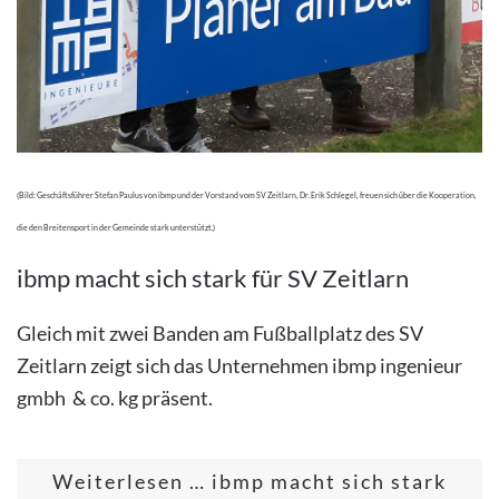
(Bild: Geschäftsführer Stefan Paulus von ibmp und der Vorstand vom SV Zeitlarn, Dr. Erik Schlegel, freuen sich über die Kooperation,
die den Breitensport in der Gemeinde stark unterstützt.)
ibmp macht sich stark für SV Zeitlarn
Gleich mit zwei Banden am Fußballplatz des SV
Zeitlarn zeigt sich das Unternehmen ibmp ingenieur
gmbh & co. kg präsent.
Weiterlesen … ibmp macht sich stark