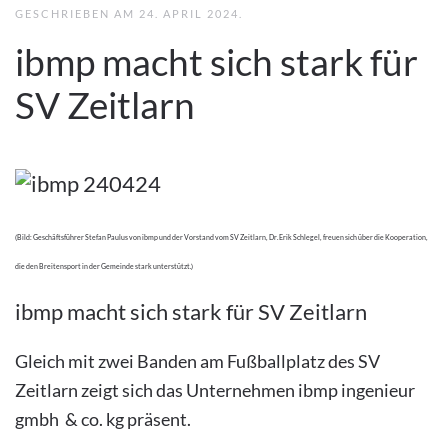
GESCHRIEBEN AM
24. APRIL 2024
.
ibmp macht sich stark für
SV Zeitlarn
(Bild: Geschäftsführer Stefan Paulus von ibmp und der Vorstand vom SV Zeitlarn, Dr. Erik Schlegel, freuen sich über die Kooperation,
die den Breitensport in der Gemeinde stark unterstützt.)
ibmp macht sich stark für SV Zeitlarn
Gleich mit zwei Banden am Fußballplatz des SV
Zeitlarn zeigt sich das Unternehmen ibmp ingenieur
gmbh & co. kg präsent.