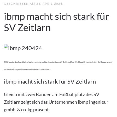
GESCHRIEBEN AM
24. APRIL 2024
.
ibmp macht sich stark für
SV Zeitlarn
(Bild: Geschäftsführer Stefan Paulus von ibmp und der Vorstand vom SV Zeitlarn, Dr. Erik Schlegel, freuen sich über die Kooperation,
die den Breitensport in der Gemeinde stark unterstützt.)
ibmp macht sich stark für SV Zeitlarn
Gleich mit zwei Banden am Fußballplatz des SV
Zeitlarn zeigt sich das Unternehmen ibmp ingenieur
gmbh & co. kg präsent.