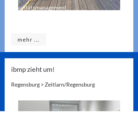
Qualitätsmanagement
Links
mehr ...
©
2026
webdesign by
webkonturen
.
ibmp zieht um!
IMPRESSUM
DATENSCHUTZ
BARRIEREFREIHEIT
Regensburg > Zeitlarn/Regensburg