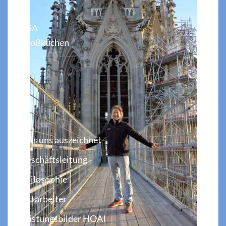
Leistungen
TGA
Großküchen
Stellenangebote
Aktuelles
Kontakt
Unser Büro
Was uns auszeichnet
Geschäftsleitung
Philosophie
Mitarbeiter
Leistungsbilder HOAI