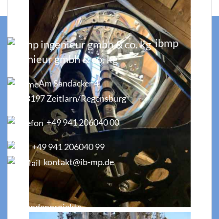
ibmp
ingenieur gmbh & co. kg
Am Sandacker 4
93197 Zeitlarn/Regensburg
+49 941 206040 00
+49 941 206040 99
kontakt@ib-mp.de
Projekte
Kundenprojekte