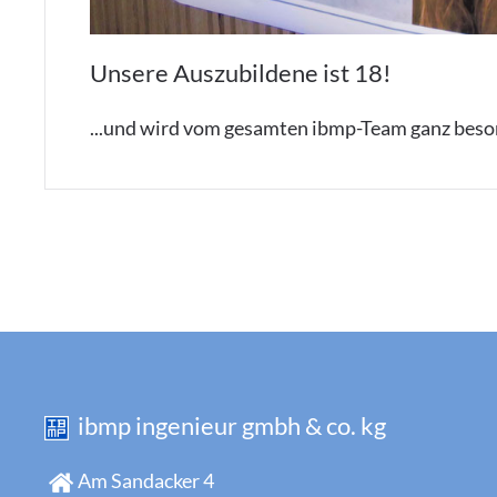
Unsere Auszubildene ist 18!
...und wird vom gesamten ibmp-Team ganz beson
ibmp ingenieur gmbh & co. kg
Am Sandacker 4