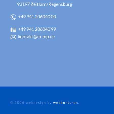
93197 Zeitlarn/Regensburg
+49 941 206040 00
+49 941 206040 99
kontakt@ib-mp.de
©
2026
webdesign by
webkonturen
.