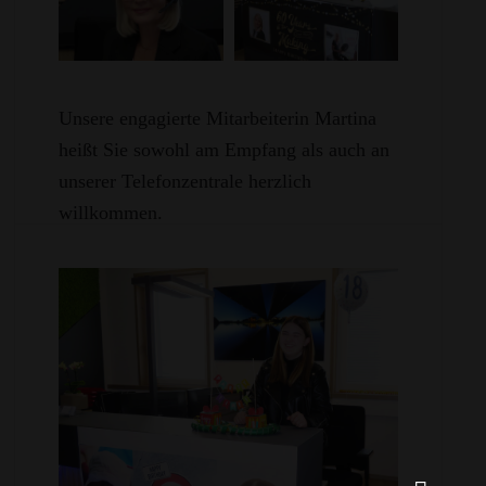
Unsere engagierte Mitarbeiterin Martina
heißt Sie sowohl am Empfang als auch an
unserer Telefonzentrale herzlich
willkommen.
Wir feiern
ihren runden Geburtstag und wünschen ihr
alles erdenklich Gute!
mehr ...