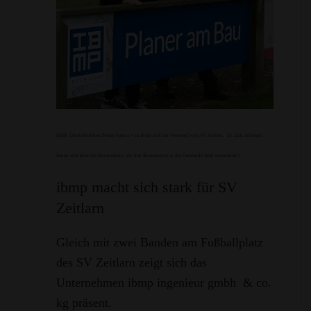
(Bild: Geschäftsführer Stefan Paulus von ibmp und der Vorstand vom SV Zeitlarn, Dr. Erik Schlegel,
freuen sich über die Kooperation, die den Breitensport in der Gemeinde stark unterstützt.)
ibmp macht sich stark für SV
Zeitlarn
Gleich mit zwei Banden am Fußballplatz
des SV Zeitlarn zeigt sich das
Unternehmen ibmp ingenieur gmbh & co.
kg präsent.