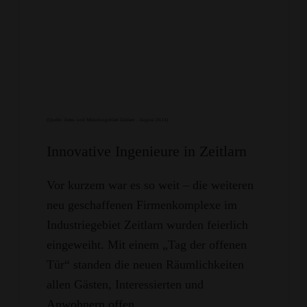
(Quelle: Amts- und Mitteilungsblatt Zeitlarn . August 2024)
Innovative Ingenieure in Zeitlarn
Vor kurzem war es so weit – die weiteren
neu geschaffenen Firmenkomplexe im
Industriegebiet Zeitlarn wurden feierlich
eingeweiht. Mit einem „Tag der offenen
Tür“ standen die neuen Räumlichkeiten
allen Gästen, Interessierten und
Anwohnern offen.